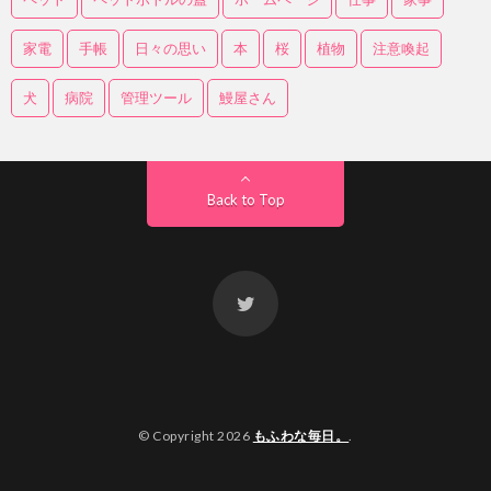
家電
手帳
日々の思い
本
桜
植物
注意喚起
犬
病院
管理ツール
鰻屋さん
Back to Top
© Copyright 2026
もふわな毎日。
.