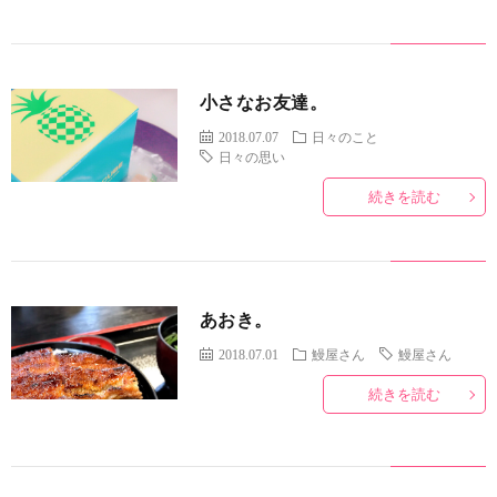
と
ル
小さなお友達。
2018.07.07
日々のこと
日々の思い
続きを読む
あおき。
2018.07.01
鰻屋さん
鰻屋さん
続きを読む