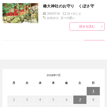
椿大神社のお守り くぼさ守
2018.07.01
日々のこと
お出かけ
,
日々の思い
続きを読む
2018年7月
月
火
水
木
金
土
日
1
2
3
4
5
6
7
8