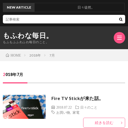
NEW ARTICLE
日々徒然。
もふわな毎日。
もふもふふわふわ毎日のこと。
2018年
7月
HOME
ホ
2018年7月
ー
日々
Fire TV Stickが来た話。
ム
の
ネ
2018.07.22
日々のこと
お買い物
,
家電
こ
イ
続きを読む