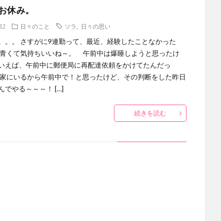
お休み。
.12
日々のこと
ソラ
,
日々の思い
。。。 さすがに9連勤って、最近、経験したことなかった
が青くて気持ちいいね～。 午前中は爆睡しようと思ったけ
いえば、午前中に郵便局に再配達依頼をかけてたんだっ
 家にいるから午前中で！と思ったけど、その判断をした昨日
でやる～～～！ […]
続きを読む