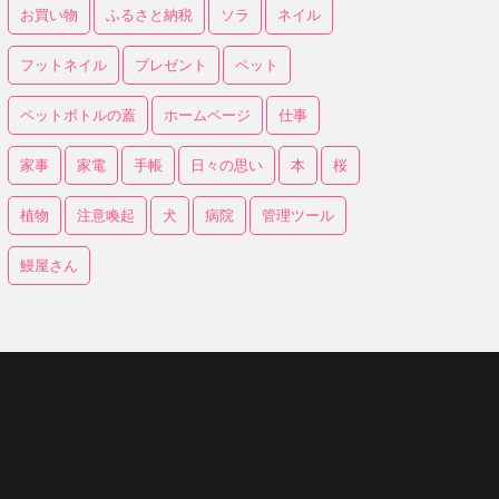
お買い物
ふるさと納税
ソラ
ネイル
フットネイル
プレゼント
ペット
ペットボトルの蓋
ホームページ
仕事
家事
家電
手帳
日々の思い
本
桜
植物
注意喚起
犬
病院
管理ツール
鰻屋さん