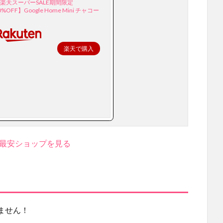
楽天スーパーSALE期間限定
0%OFF】Google Home Mini チャコー
楽天で購入
OAL 最安ショップを見る
ません！