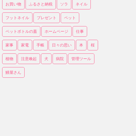
お買い物
ふるさと納税
ソラ
ネイル
フットネイル
プレゼント
ペット
ペットボトルの蓋
ホームページ
仕事
家事
家電
手帳
日々の思い
本
桜
植物
注意喚起
犬
病院
管理ツール
鰻屋さん