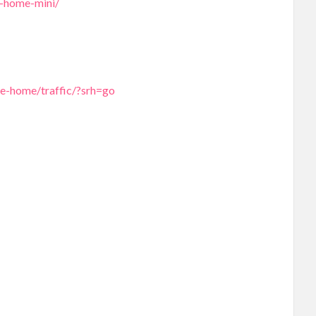
e-home-mini/
le-home/traffic/?srh=go